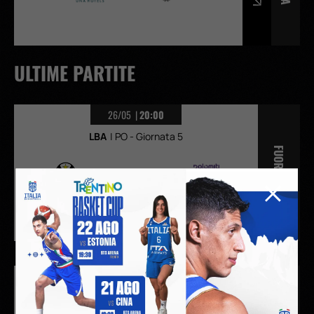
ULTIME PARTITE
26/05
20:00
LBA
PO - Giornata 5
FUORI CASA
Virtus Olidata Bologna
Dolomiti Energia Trento
106
-
95
24/05
17:00
LBA
PO - Giornata 4