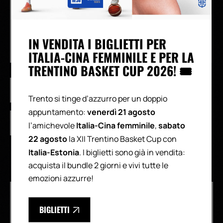
GALLERY
IN CASA
Dolomiti Energia Trento
Virtus Olidata Bologna
81
-
90
IN VENDITA I BIGLIETTI PER
ITALIA-CINA FEMMINILE E PER LA
TRENTINO BASKET CUP 2026! 🎟️
LBA
EUROCUP
Trento si tinge d’azzurro per un doppio
venerdì 21 agosto
appuntamento:
SINCRONIZZA CALENDARIO
Italia-Cina femminile
sabato
l’amichevole
,
22 agosto
la XII Trentino Basket Cup con
Italia-Estonia
. I biglietti sono già in vendita:
acquista il bundle 2 giorni e vivi tutte le
emozioni azzurre!
BIGLIETTI