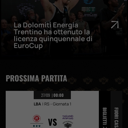
La Dolomiti Energia
Trentino ha ottenuto la
licenza quinquennale di
EuroCup
PROSSIMA PARTITA
27/09
00:00
LBA
RS - Giornata 1
BIGLIETTI
FUORI CASA
UNA Hotels Reggio Emilia
Dolomiti Energia Trento
VS