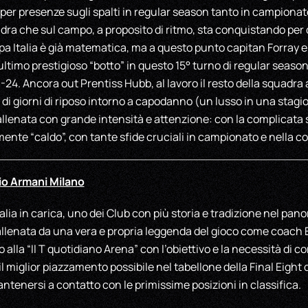
 per presenze sugli spalti in regular season tanto in campiona
ra che sul campo, a proposito di ritmo, sta conquistando per qua
ppa Italia è già matematica, ma a questo punto capitan Forray
ltimo prestigioso “botto” in questo 15° turno di regular season 
-24. Ancora out Prentiss Hubb, al lavoro il resto della squadra
di giorni di riposo intorno a capodanno (un lusso in una stagio
 allenata con grande intensità e attenzione: con la complicata 
nte “caldo”, con tante sfide cruciali in campionato e nella co
io Armani Milano
lia in carica, uno dei Club con più storia e tradizione nel pan
allenata da una vera e propria leggenda del gioco come coach 
 alla “Il T quotidiano Arena” con l’obiettivo e la necessità di 
il miglior piazzamento possibile nel tabellone della Final Eight 
ntenersi a contatto con le primissime posizioni in classifica.