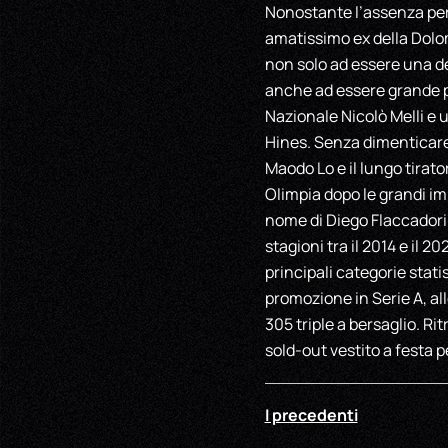
Nonostante l’assenza per
amatissimo ex della Dolom
non solo ad essere una de
anche ad essere grande pro
Nazionale Nicolò Melli e u
Hines. Senza dimenticare 
Maodo Lo e il lungo tira
Olimpia dopo le grandi imp
nome di Diego Flaccadori: 
stagioni tra il 2014 e il 
principali categorie stati
promozione in Serie A, all
305 triple a bersaglio. Ri
sold-out vestito a festa p
I precedenti