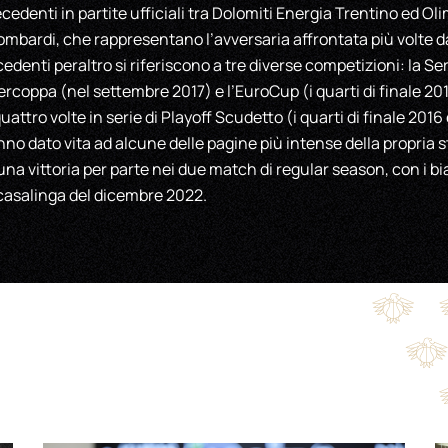
cedenti in partite ufficiali tra Dolomiti Energia Trentino ed Oli
 lombardi, che rappresentano l’avversaria affrontata più volte 
recedenti peraltro si riferiscono a tre diverse competizioni: la S
ercoppa (nel settembre 2017) e l’EuroCup (i quarti di finale 20
attro volte in serie di Playoff Scudetto (i quarti di finale 2016
nno dato vita ad alcune delle pagine più intense della propria s
una vittoria per parte nei due match di regular season, con i b
 casalinga del dicembre 2022.