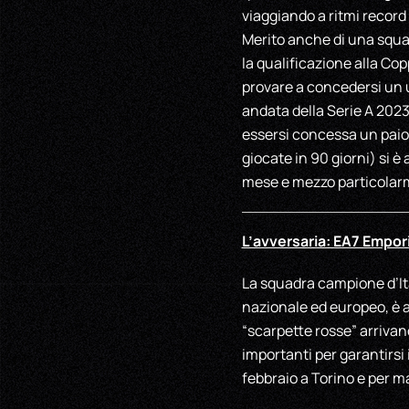
viaggiando a ritmi record
Merito anche di una squad
la qualificazione alla Co
provare a concedersi un u
andata della Serie A 2023
essersi concessa un paio 
giocate in 90 giorni) si è
mese e mezzo particolarme
L’avversaria: EA7 Empor
La squadra campione d’Ita
nazionale ed europeo, è 
“scarpette rosse” arrivano
importanti per garantirsi 
febbraio a Torino e per ma