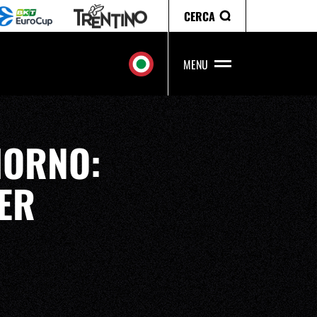
CERCA
MENU
IORNO:
ER