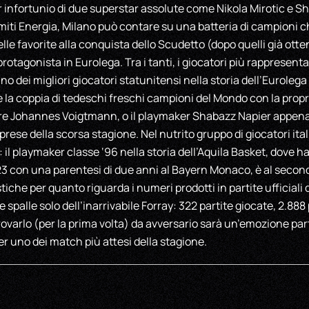
 infortunio di due superstar assolute come Nikola Mirotic e S
iti Energia, Milano può contare su una batteria di campioni ch
lle favorite alla conquista dello Scudetto (dopo quelli già ott
tagonista in Eurolega. Tra i tanti, i giocatori più rappresentat
no dei migliori giocatori statunitensi nella storia dell’Eurolega
la coppia di tedeschi freschi campioni del Mondo con la propri
tore Johannes Voigtmann, o il playmaker Shabazz Napier appena 
rese della scorsa stagione. Nel nutrito gruppo di giocatori italia
il playmaker classe ‘96 nella storia dell’Aquila Basket, dove h
2023 con una parentesi di due anni al Bayern Monaco, è al second
stiche per quanto riguarda i numeri prodotti in partite ufficiali 
e spalle solo dell’inarrivabile Forray: 322 partite giocate, 2.888
trovarlo (per la prima volta) da avversario sarà un’emozione pa
er uno dei match più attesi della stagione.