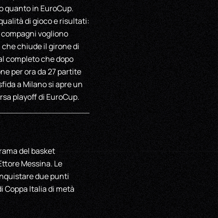
to quanto in EuroCup.
lità di gioco e risultati:
 e compagni vogliono
che chiude il girone di
 al completo che dopo
ne per ora da 27 partite
sfida a Milano si apre un
rsa playoff di EuroCup.
orama del basket
Ettore Messina. Le
conquistare due punti
di Coppa Italia di metà