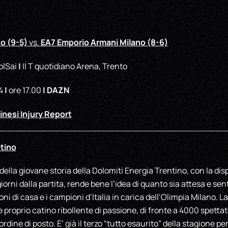
o (9-5)
EA7 Emporio Armani Milano (8-6)
vs.
|
olSai
Il T quotidiano Arena, Trento
|
| DAZN
24
ore 17.00
inesi Injury Report
ntino
ella giovane storia della Dolomiti Energia Trentino, con la dispon
giorni dalla partita, rende bene l’idea di quanto sia attesa e sen
ni di casa e i campioni d’Italia in carica dell’Olimpia Milano. La
e proprio catino ribollente di passione, di fronte a 4000 spettat
dine di posto. E’ già il terzo “tutto esaurito” della stagione per