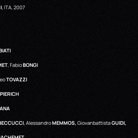
I
, ITA, 2007
IATI
MET
BONGI
, Fabio
TOVAZZI
teo
PIERICH
IANA
BECCUCCI
MEMMOS,
GUIDI,
, Alessandro
Giovanbattista
JACHEMET