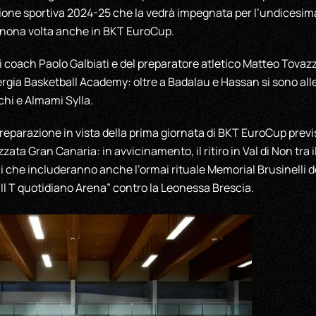
agione sportiva 2024-25 che la vedrà impegnata per l’undicesi
a nona volta anche in BKT EuroCup.
 di coach Paolo Galbiati e del preparatore atletico Matteo Tova
ergia Basketball Academy: oltre a Badalau e Hassan si sono al
chi e Almami Sylla.
 preparazione in vista della prima giornata di BKT EuroCup previ
ata Gran Canaria: in avvicinamento, il ritiro in Val di Non tra il
che includeranno anche l’ormai rituale Memorial Brusinelli de
“Il T quotidiano Arena” contro la Leonessa Brescia.