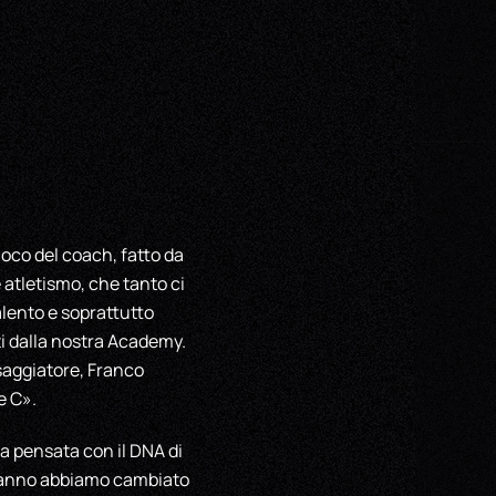
ioco del coach, fatto da
 atletismo, che tanto ci
alento e soprattutto
ti dalla nostra Academy.
saggiatore, Franco
e C».
ta pensata con il DNA di
t’anno abbiamo cambiato