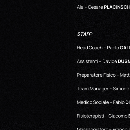
PLACINSCH
Ala – Cesare
STAFF:
GALB
Head Coach – Paolo
DUS
Assistenti – Davide
Preparatore Fisico – Mat
Team Manager – Simone
D
Medico Sociale – Fabio
Fisioterapisti – Giacomo
Massaggiatore – Franco