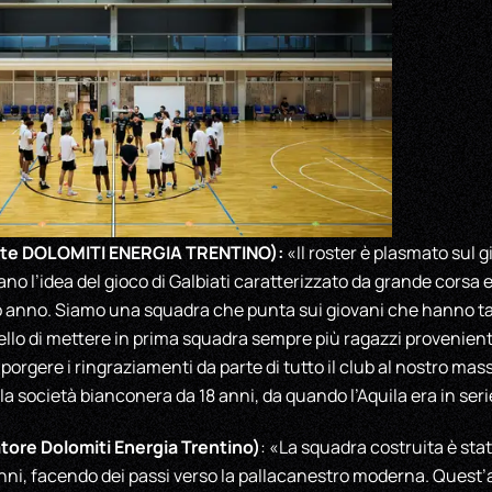
nte DOLOMITI ENERGIA TRENTINO):
«Il roster è plasmato sul g
no l’idea del gioco di Galbiati caratterizzato da grande corsa e
rso anno. Siamo una squadra che punta sui giovani che hanno t
quello di mettere in prima squadra sempre più ragazzi provenien
rgere i ringraziamenti da parte di tutto il club al nostro mas
a società bianconera da 18 anni, da quando l’Aquila era in seri
ore Dolomiti Energia Trentino)
: «La squadra costruita è sta
anni, facendo dei passi verso la pallacanestro moderna. Ques