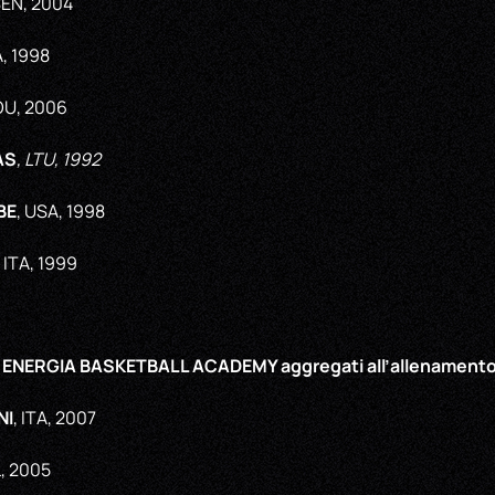
SEN, 2004
A, 1998
OU, 2006
AS
, LTU, 1992
BE
, USA, 1998
, ITA, 1999
TI ENERGIA BASKETBALL ACADEMY aggregati all’allenamento 
NI
, ITA, 2007
L, 2005