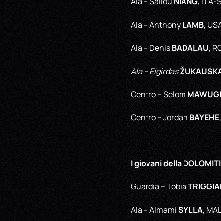
NIANG
Ala – Saliou
, ITA-
LAMB
Ala – Anthony
, US
BADALAU
Ala – Denis
, R
ŽUKAUSK
Ala – Eigirdas
MAWUG
Centro – Selom
BAYEHE
Centro – Jordan
I giovani della DOLOMI
TRIGGIA
Guardia – Tobia
SYLLA
Ala – Almami
, MA