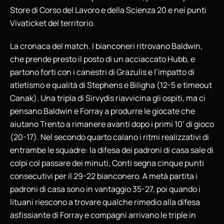
Store di Corso del Lavoro e della Scienza 20 e nei punti
Vivaticket del territorio.
La cronaca del match. I bianconeri ritrovano Baldwin,
che prende presto il posto di un acciaccato Hubb, e
partono forti con i canestri di Grazulis e l’impatto di
atletismo e qualità di Stephens e Biligha (12-5 e timeout
Canak). Una tripla di Sirvydis riavvicina gli ospiti, ma ci
pensano Baldwin e Forray a produrre le giocate che
aiutano Trento a rimanere avanti dopo i primi 10’ di gioco
(20-17). Nel secondo quarto calano i ritmi realizzativi di
entrambe le squadre: la difesa dei padroni di casa sale di
colpi col passare dei minuti, Conti segna cinque punti
consecutivi per il 29-22 bianconero. A metà partita i
padroni di casa sono in vantaggio 35-27, poi quando i
lituani riescono a trovare qualche rimedio alla difesa
asfissiante di Forray e compagni arrivano le triple in