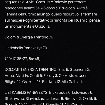
sequenza di Alviti, Grazulis e Baldwin per tenere i
bianconeri avanti 54-46 dopo 30’ di gioco. Alviti è
l’anima dell’ultimo allungo, quello risolutivo: a fermare
sul nascere ogni tentativo di rimonta dei lituani ci pensa
un monumentale Grazulis.
Dolomiti Energia Trentino 76
Lietkabelis Panevezys 70
(20-17, 35-27; 54-46)
DOLOMITI ENERGIA TRENTINO: Ellis 6, Stephens 2,
Hubb, Alviti 14, Conti 5, Forray 3, Cooke Jr. 4, Udom,
Biligha 12, Grazulis 18, Baldwin 12. All.: Galbiati.
LIETKABELIS PANEVEZYS: Bickauskis 6, Lelevicius 6,
Stuknys ne, Slavinskas, Ladunas 8, Bircevic 2, Orelik 6,
Popovic 10, Valinskas 11, Sirvydis 21. All.: Canak. .