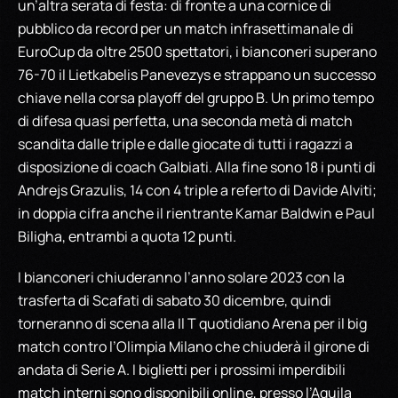
un’altra serata di festa: di fronte a una cornice di
pubblico da record per un match infrasettimanale di
EuroCup da oltre 2500 spettatori, i bianconeri superano
76-70 il Lietkabelis Panevezys e strappano un successo
chiave nella corsa playoff del gruppo B. Un primo tempo
di difesa quasi perfetta, una seconda metà di match
scandita dalle triple e dalle giocate di tutti i ragazzi a
disposizione di coach Galbiati. Alla fine sono 18 i punti di
Andrejs Grazulis, 14 con 4 triple a referto di Davide Alviti;
in doppia cifra anche il rientrante Kamar Baldwin e Paul
Biligha, entrambi a quota 12 punti.
I bianconeri chiuderanno l’anno solare 2023 con la
trasferta di Scafati di sabato 30 dicembre, quindi
torneranno di scena alla Il T quotidiano Arena per il big
match contro l’Olimpia Milano che chiuderà il girone di
andata di Serie A. I biglietti per i prossimi imperdibili
match interni sono disponibili online, presso l’Aquila