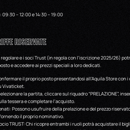
: 09:30 – 12:00 e 14:30 – 19:00
IFFE RISERVATE
 regolare e i soci Trust (in regola con l’iscrizione 2025/26) potr
posto e accedere ai prezzi speciali a loro dedicati.
fermare il proprio posto presentandosi all’Aquila Store con i d
 Vivaticket.
Selezionare la partita, cliccare sul riquadro “PRELAZIONE”, ins
lla tessera e completare l’acquisto.
ati: Possono usufruire della prelazione e del prezzo riservat
 fornendo il proprio nominativo.
o TRUST: Chi ricopre entrambi i ruoli potrà acquistare il bigli