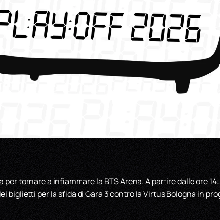
a per tornare a infiammare la BTS Arena. A partire dalle ore 14:
ei biglietti per la sfida di Gara 3 contro la Virtus Bologna in 