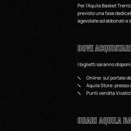
Per l’Aquila Basket Trent
previsto una fase dedicata
agevolate ad abbonati e s
DOVE ACQUISTAR
I biglietti saranno disponi
Online: sul portale d
Aquila Store: presso i
Punti vendita Vivatick
ORARI AQUILA BA