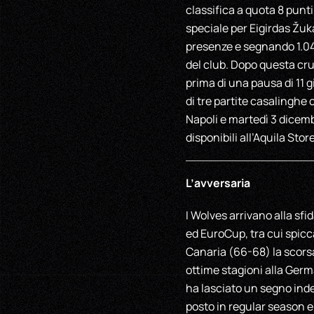
classifica a quota 8 punt
speciale per Eigirdas Žuk
presenze e segnando 1.042 
del club. Dopo questa cru
prima di una pausa di 11 g
di tre partite casalingh
Napoli e martedì 3 dicemb
disponibili all’Aquila Stor
L’avversaria
I Wolves arrivano alla sf
ed EuroCup, tra cui spicc
Canaria (66-68) la scorsa
ottime stagioni alla Germ
ha lasciato un segno indel
posto in regular season e 