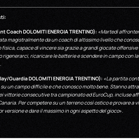
ti:
tant Coach DOLOMITI ENERGIA TRENTINO):
«Martedì affronte
ata magistralmente da un coach di altissimo livello che cono
fisica, capace di vincere sia grazie a grandi giocate offensiv
o rigenerarci, ricaricare le batterie e scendere in campo con la
.
lay/Guardia DOLOMITI ENERGIA TRENTINO):
«La partita cont
 su un campo difficile e che conosco molto bene. Stanno att
 vittorie consecutive tra campionato ed EuroCup, incluse affe
 Canaria. Per competere su un terreno così ostico e provare a 
or versione e dare il massimo in ogni aspetto del gioco
».