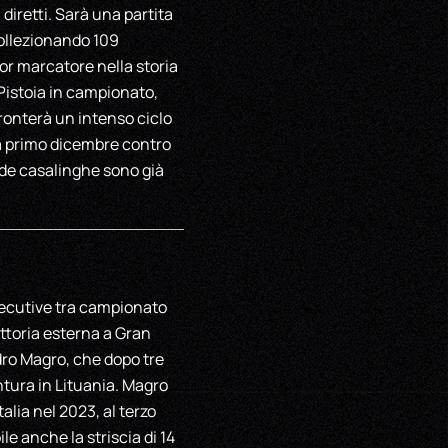
iretti. Sarà una partita
collezionando 109
ior marcatore nella storia
Pistoia in campionato,
ffronterà un intenso ciclo
ca primo dicembre contro
fide casalinghe sono già
nsecutive tra campionato
ittoria esterna a Gran
dro Magro, che dopo tre
tura in Lituania. Magro
alia nel 2023, al terzo
le anche la striscia di 14