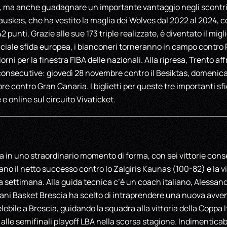
i, ma anche guadagnare un importante vantaggio negli scontri d
auskas, che ha vestito la maglia dei Wolves dal 2022 al 2024, 
punti. Grazie alle sue 173 triple realizzate, è diventato il migl
ciale sfida europea, i bianconeri torneranno in campo contro 
iorni per la finestra FIBA delle nazionali. Alla ripresa, Trento a
e consecutive: giovedì 28 novembre contro il Besiktas, domeni
re contro Gran Canaria. I biglietti per queste tre importanti s
e e online sul circuito Vivaticket.
ida in uno straordinario momento di forma, con sei vittorie co
ano il netto successo contro lo Zalgiris Kaunas (100-82) e la v
 settimana. Alla guida tecnica c’è un coach italiano, Alessan
ani Basket Brescia ha scelto di intraprendere una nuova avven
ebile a Brescia, guidando la squadra alla vittoria della Coppa It
alle semifinali playoff LBA nella scorsa stagione. Indimenticabi