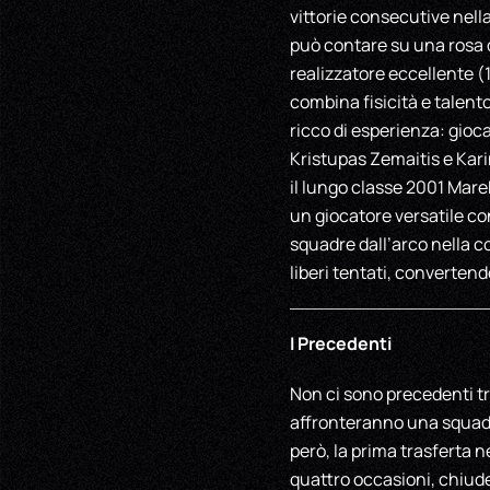
vittorie consecutive nella
può contare su una rosa 
realizzatore eccellente (
combina fisicità e talento
ricco di esperienza: gio
Kristupas Zemaitis e Kar
il lungo classe 2001 Mare
un giocatore versatile co
squadre dall’arco nella co
liberi tentati, converten
I Precedenti
Non ci sono precedenti tra
affronteranno una squadr
però, la prima trasferta ne
quattro occasioni, chiuden