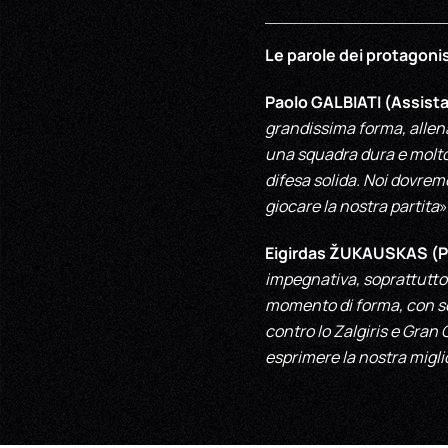
Le parole dei protagonis
Paolo GALBIATI (Assis
grandissima forma, allen
una squadra dura e molto 
difesa solida. Noi dovrem
giocare la nostra partita
»
Eigirdas Ž
UKAUSKAS
(P
impegnativa, soprattutto
momento di forma, con sei
contro lo Zalgiris e Gran
esprimere la nostra migli