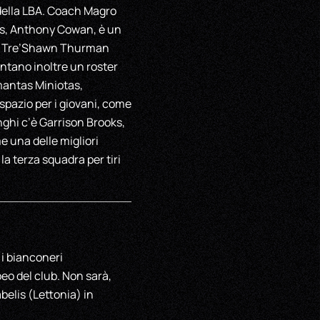
e della LBA. Coach Magro
as, Anthony Cowan, è un
lui, Tre’Shawn Thurman
antano inoltre un roster
mantas Miniotas,
pazio per i giovani, come
nghi c’è Garrison Brooks,
 una delle migliori
la terza squadra per tiri
 i bianconeri
eo del club. Non sarà,
abelis (Lettonia) in