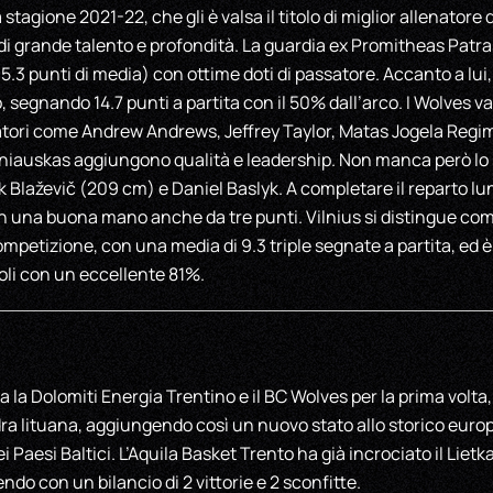
 stagione 2021-22, che gli è valsa il titolo di miglior allenator
di grande talento e profondità. La guardia ex Promitheas Patr
15.3 punti di media) con ottime doti di passatore. Accanto a 
, segnando 14.7 punti a partita con il 50% dall’arco. I Wolves v
catori come Andrew Andrews, Jeffrey Taylor, Matas Jogela Regi
iniauskas aggiungono qualità e leadership. Non manca però lo s
k Blaževič (209 cm) e Daniel Baslyk. A completare il reparto lu
n una buona mano anche da tre punti. Vilnius si distingue come
mpetizione, con una media di 9.3 triple segnate a partita, ed è 
doli con un eccellente 81%.
 la Dolomiti Energia Trentino e il BC Wolves per la prima volta,
a lituana, aggiungendo così un nuovo stato allo storico europ
i Paesi Baltici. L’Aquila Basket Trento ha già incrociato il Lietk
do con un bilancio di 2 vittorie e 2 sconfitte.