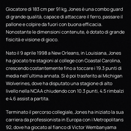
Giocatore di 183 cm per 91 kg, Jones è una combo guard
di grande qualità, capace di attaccare il ferro, passare il
pallone e colpire da fuori con buona efficacia.
Nonostante le dimensioni contenute, è dotato di grande
fisicità e visione di gioco.
Nato il 9 aprile 1998 a New Orleans, in Louisiana, Jones
ha giocato tre stagioni al college con Coastal Carolina,
crescendo costantemente fino a toccare i 19.3 punti di
media nell’ultima annata. Si è poi trasferito ai Michigan
Wolverines, dove ha disputato una stagione di alto
livello nella NCAA chiudendo con 10.3 punti, 4.5 rimbalzi
e 4.6 assist a partita.
Terminato il percorso collegiale, Jones ha iniziato la sua
carriera da professionista in Europa con i Metropolitans
92, dove ha giocato al fianco di Victor Wembanyama