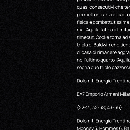
quasi consecutivi che ten
permettono anzi ai padroni
fisica e combattutissima
ma l’Aquila fatica a limit
timeout, Cooke torna ad a
tripla di Baldwin che tiene
di casa di rimanere aggrap
nell’ultimo quarto l’Aqui
segna due triple pazzesche
Dolomiti Energia Trentin
EA7 Emporio Armani Mila
(22-21, 32-38; 43-66)
Dolomiti Energia Trentino: 
Mooney 3, Hommes 6, Bald