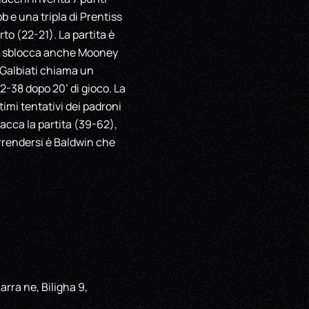
 e una tripla di Prentiss
to (22-21). La partita è
 si sblocca anche Mooney
4 Galbiati chiama un
2-38 dopo 20’ di gioco. La
timi tentativi dei padroni
pacca la partita (39-62),
arrendersi è Baldwin che
iarra ne, Biligha 9,