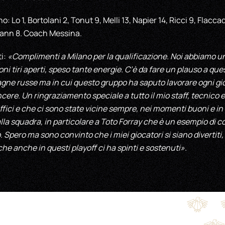
 Lo 1, Bortolani 2, Tonut 9, Melli 13, Napier 14, Ricci 9, Flaccad
tmann 8. Coach Messina.
ti:
«Complimenti a Milano per la qualificazione. Noi abbiamo un 
i tiri aperti, speso tante energie. C’è da fare un plauso a ques
gne russe ma in cui questo gruppo ha saputo lavorare ogni gi
cere. Un ringraziamento speciale a tutto il mio staff, tecnico 
fici e che ci sono state vicine sempre, nei momenti buoni e in 
la squadra, in particolare a Toto Forray che è un esempio di co
 Spero ma sono convinto che i miei giocatori si siano divertiti, 
he anche in questi playoff ci ha spinti e sostenuti».