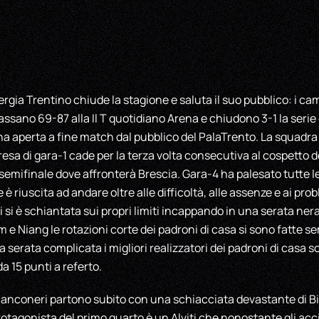
ia Trentino chiude la stagione e saluta il suo pubblico: i camp
sano 69-87 alla Il T quotidiano Arena e chiudono 3-1 la serie de
ena aperta a fine match dal pubblico del PalaTrento. La squadra
resa di gara-1 cade per la terza volta consecutiva al cospetto d
 semifinale dove affronterà Brescia. Gara-4 ha palesato tutte le
è riuscita ad andare oltre alle difficoltà, alle assenze e ai pro
i si è schiantata sui propri limiti incappando in una serata nera 
m e Niang le rotazioni corte dei padroni di casa si sono fatte 
na serata complicata i migliori realizzatori dei padroni di casa
a 15 punti a referto.
ianconeri partono subito con una schiacciata devastante di Bil
protagonista del primo quarto è un Alviti che nonostante gli ac