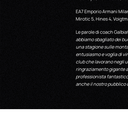
EA7 Emporio Armani Milano:
Mirotic 5, Hines 4, Voig
Le parole di coach Galbia
abbiamo sbagliato dei buon
una stagione sulle monta
entusiasmo e voglia di vin
club che lavorano negli uf
ringraziamento gigante al
professionista fantastico.
anche il nostro pubblico c