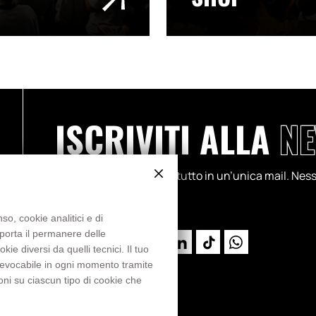
ISCRIVITI ALLA
NE
Partite, progetti, storie: tutto in un’unica mail. N
so, cookie analitici e di
mporta il permanere delle
e diversi da quelli tecnici. Il tuo
 revocabile in ogni momento tramite
oni su ciascun tipo di cookie che