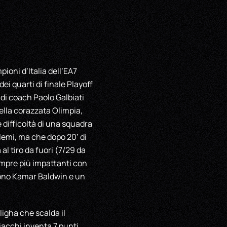
ioni d’Italia dell’EA7
i quarti di finale Playoff
 di coach Paolo Galbiati
ella corazzata Olimpia,
 difficoltà di una squadra
blemi, ma che dopo 20’ di
al tiro da fuori (7/29 da
sempre più impattanti con
 sono Kamar Baldwin e un
igha che scalda il
ciacchi inventa 7 punti