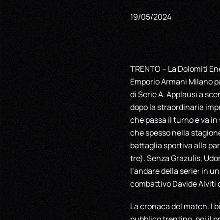
19/05/2024
TRENTO – La Dolomiti Energ
Emporio Armani Milano pas
di Serie A. Applausi a sc
dopo la straordinaria imp
che passa il turno e va in
che spesso nella stagione 
battaglia sportiva alla par
tre). Senza Grazulis, Udo
l’andare della serie: in u
combattivo Davide Alviti d
La cronaca del match. I b
pubblico trentino, poi il 