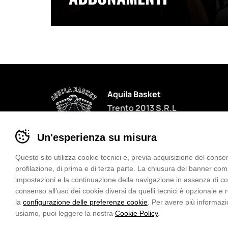
Aquila Basket
Trento 2013 S.R.L
P.IVA 02125690228
Banner
Un'esperienza su misura
cookie
sito
Questo sito utilizza cookie tecnici e, previa acquisizione del consen
Aquila
profilazione, di prima e di terza parte. La chiusura del banner co
Privacy
Cookies
Preferenze cookie
Basket
impostazioni e la continuazione della navigazione in assenza di cooki
Informativa Diritto d’Autore
Trento
consenso all’uso dei cookie diversi da quelli tecnici è opzionale e
Whistleblowing
-
la
configurazione delle preferenze cookie
. Per avere più informazi
Termini e condizioni
Impostare
usiamo, puoi leggere la nostra
Cookie Policy
.
Dichiarazione di accessibilità
le