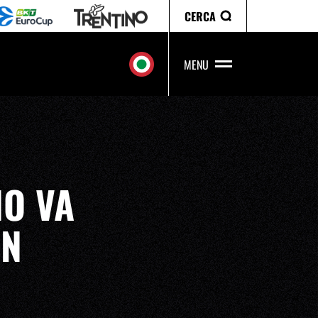
CERCA
MENU
O
NO VA
IN