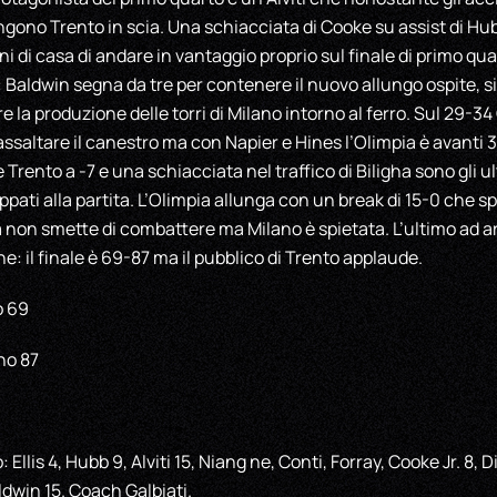
gono Trento in scia. Una schiacciata di Cooke su assist di Hubb
 di casa di andare in vantaggio proprio sul finale di primo quar
: Baldwin segna da tre per contenere il nuovo allungo ospite,
are la produzione delle torri di Milano intorno al ferro. Sul 29-3
ssaltare il canestro ma con Napier e Hines l’Olimpia è avanti 3
 Trento a -7 e una schiacciata nel traffico di Biligha sono gli ul
pati alla partita. L’Olimpia allunga con un break di 15-0 che s
la non smette di combattere ma Milano è spietata. L’ultimo ad 
: il finale è 69-87 ma il pubblico di Trento applaude.
o 69
no 87
Ellis 4, Hubb 9, Alviti 15, Niang ne, Conti, Forray, Cooke Jr. 8, D
win 15. Coach Galbiati.