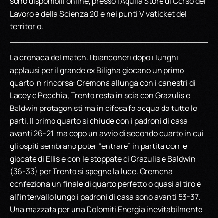
sono disponibili online, presso l’Aquila Store di Corso del
Lavoro e della Scienza 20 e nei punti Vivaticket del
territorio.
La cronaca del match. I bianconeri dopo i lunghi
applausi per il grande ex Biligha giocano un primo
quarto in rincorsa: Cremona allunga con i canestri di
Lacey e Pecchia, Trento resta in scia con Grazulis e
Baldwin protagonisti ma in difesa fa acqua da tutte le
parti. Il primo quarto si chiude con i padroni di casa
avanti 26-21, ma dopo un avvio di secondo quarto in cui
gli ospiti sembrano poter “entrare” in partita con le
giocate di Ellis e con le stoppate di Grazulis e Baldwin
(36-33) per Trento si spegne la luce. Cremona
confeziona un finale di quarto perfetto o quasi al tiro e
all’intervallo lungo i padroni di casa sono avanti 53-37.
Una mazzata per una Dolomiti Energia inevitabilmente