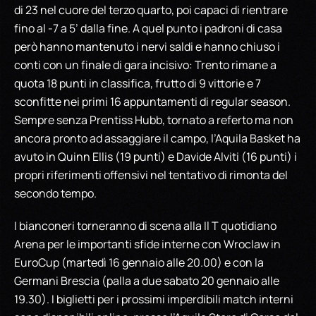
di 23 nel cuore del terzo quarto, poi capaci di rientrare
fino al -7 a 5’ dalla fine. A quel punto i padroni di casa
però hanno mantenuto i nervi saldi e hanno chiuso i
conti con un finale di gara incisivo: Trento rimane a
quota 18 punti in classifica, frutto di 9 vittorie e 7
sconfitte nei primi 16 appuntamenti di regular season.
Sempre senza Prentiss Hubb, tornato a referto ma non
ancora pronto ad assaggiare il campo, l’Aquila Basket ha
avuto in Quinn Ellis (19 punti) e Davide Alviti (16 punti) i
propri riferimenti offensivi nel tentativo di rimonta del
secondo tempo.
I bianconeri torneranno di scena alla Il T quotidiano
Arena per le importanti sfide interne con Wroclaw in
EuroCup (martedì 16 gennaio alle 20.00) e con la
Germani Brescia (palla a due sabato 20 gennaio alle
19.30). I biglietti per i prossimi imperdibili match interni