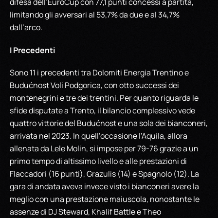
difesa dell’EuroCup con 77,1 punti concessi a partita,
limitando gli avversari al 53,7% da due e al 34,7%
dall’arco.
I Precedenti
Sono 11 i precedenti tra Dolomiti Energia Trentino e
Budućnost Voli Podgorica, con otto successi dei
montenegrini e tre dei trentini. Per quanto riguarda le
sfide disputate a Trento, il bilancio complessivo vede
quattro vittorie del Budućnost e una sola dei bianconeri,
arrivata nel 2023. In quell’occasione l’Aquila, allora
allenata da Lele Molin, si impose per 79-76 grazie a un
primo tempo di altissimo livello e alle prestazioni di
Flaccadori (16 punti), Grazulis (14) e Spagnolo (12). La
gara di andata aveva invece visto i bianconeri avere la
meglio con una prestazione maiuscola, nonostante le
assenze di DJ Steward, Khalif Battle e Theo