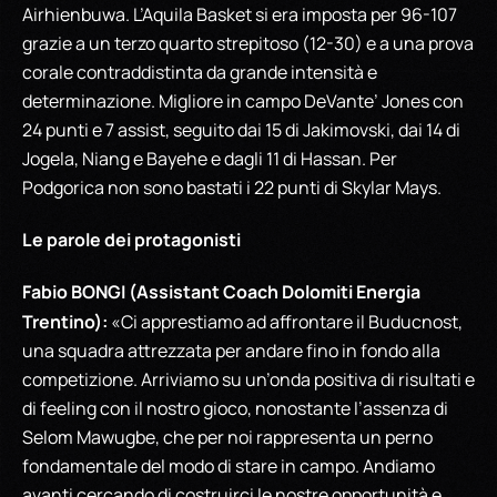
Airhienbuwa. L’Aquila Basket si era imposta per 96-107
grazie a un terzo quarto strepitoso (12-30) e a una prova
corale contraddistinta da grande intensità e
determinazione. Migliore in campo DeVante’ Jones con
24 punti e 7 assist, seguito dai 15 di Jakimovski, dai 14 di
Jogela, Niang e Bayehe e dagli 11 di Hassan. Per
Podgorica non sono bastati i 22 punti di Skylar Mays.
Le parole dei protagonisti
Fabio BONGI (Assistant Coach Dolomiti Energia
Trentino):
«Ci apprestiamo ad affrontare il Buducnost,
una squadra attrezzata per andare fino in fondo alla
competizione. Arriviamo su un’onda positiva di risultati e
di feeling con il nostro gioco, nonostante l’assenza di
Selom Mawugbe, che per noi rappresenta un perno
fondamentale del modo di stare in campo. Andiamo
avanti cercando di costruirci le nostre opportunità e