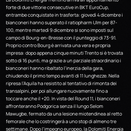
forte di due vittorie consecutive in BKT EuroCup,
entrambe conquistate in trasferta: giovedì 4 dicembre i
bianconeri hanno superato il ratiopharm Ulm per 87-
100, mentre martedì 9 dicembre si sono imposti sul
campo di Bourg-en-Bresse con il punteggio di 73-91.
Proprio contro Bourg è arrivata una vera e propria
impresa: dopo appena cinque minuti Trento si è trovata
sotto di 16 punti, ma grazie a un parziale straordinario i
bianconeri hanno ribaltato l’inerzia della gara,
chiudendo il primo tempo avanti di 11 lunghezze. Nella
ripresa l’Aquila ha resistito al tentativo di rimonta dei
transalpini, per poi allungare nuovamente fino a
toccare anche il +20. In vista del Round 11, i bianconeri
affronteranno Podgorica senza il lungo Selom
Mawugbe, fermato da una lesione miotendinea al retto
femorale che lo costringerà a uno stop di almeno tre
settimane. Dopo l’impegno europeo, la Dolomiti Energia