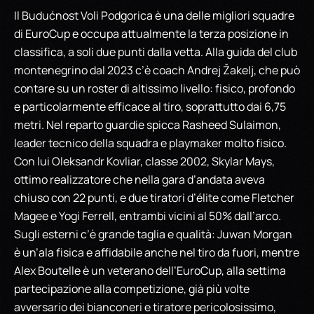
Il Budućnost Voli Podgorica è una delle migliori squadre
di EuroCup e occupa attualmente la terza posizione in
classifica, a soli due punti dalla vetta. Alla guida del club
montenegrino dal 2023 c’è coach Andrej Žakelj, che può
contare su un roster di altissimo livello: fisico, profondo
e particolarmente efficace al tiro, soprattutto dai 6,75
metri. Nel reparto guardie spicca Rasheed Sulaimon,
leader tecnico della squadra e playmaker molto fisico.
Con lui Oleksandr Kovliar, classe 2002, Skylar Mays,
ottimo realizzatore che nella gara d’andata aveva
chiuso con 22 punti, e due tiratori d’élite come Fletcher
Magee e Yogi Ferrell, entrambi vicini al 50% dall’arco.
Sugli esterni c’è grande taglia e qualità: Juwan Morgan
è un’ala fisica e affidabile anche nel tiro da fuori, mentre
Alex Boutelle è un veterano dell’EuroCup, alla settima
partecipazione alla competizione, già più volte
avversario dei bianconeri e tiratore pericolosissimo,