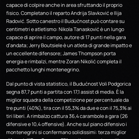
capace di colpire anche in area sfruttando il proprio
fisico. Completano il reparto Andrija Slavković e Ilija
Radović. Sotto canestro il Budućnost può contare su
centimetri e atletismo: Nikola Tanasković è un lungo
capace di aprire il campo, autore di 17 punti nella gara
d’andata; Jerry Boutsiele è un atleta di grande impatto e
un eccellente difensore; James Thompson porta
energia e rimbalzi, mentre Zoran Nikolić completa il
pacchetto lunghi montenegrino.
Dal punto di vista statistico, il Budućnost Voli Podgorica
segna 87,7 punti a partita con 17,1 assist di media. È la
miglior squadra della competizione per percentuale da
tre punti (40%), tira con il 55,3% da due e con il 75,3% ai
tiri liberi. A rimbalzo cattura 36,4 carambole a gara (26
difensive e 10,4 offensive). Anche sul piano difensivo i
montenegrini si confermano solidissimi: terza miglior