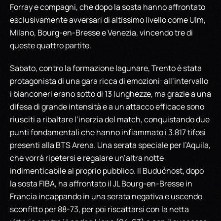
Forray e compagni, che dopo la sosta hanno affrontato
esclusivamente avversari di altissimo livello come Ulm,
Milano, Bourg-en-Bresse e Venezia, vincendo tre di
queste quattro partite.
Sabato, contro la formazione lagunare, Trento è stata
protagonista di una gara ricca di emozioni: all’intervallo
i bianconeri erano sotto di 13 lunghezze, ma grazie a una
difesa di grande intensità e a un attacco efficace sono
riusciti a ribaltare l’inerzia del match, conquistando due
punti fondamentali che hanno infiammato i 3.817 tifosi
presenti alla BTS Arena. Una serata speciale per l’Aquila,
che vorrà ripetersi e regalare un’altra notte
indimenticabile al proprio pubblico. Il Budućnost, dopo
la sosta FIBA, ha affrontato il JL Bourg-en-Bresse in
Francia incappando in una serata negativa e uscendo
sconfitto per 88-73, per poi riscattarsi con la netta