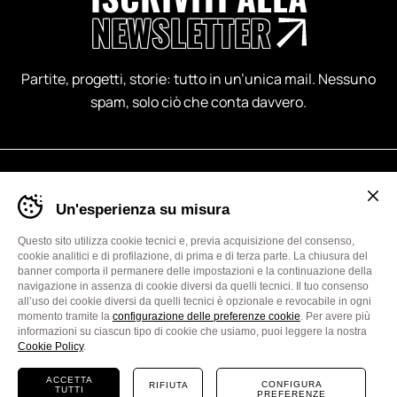
NEWSLETTER
Partite, progetti, storie: tutto in un’unica mail. Nessuno
spam, solo ciò che conta davvero.
Banner
Un'esperienza su misura
cookie
sito
Aquila
Questo sito utilizza cookie tecnici e, previa acquisizione del consenso,
Basket
cookie analitici e di profilazione, di prima e di terza parte. La chiusura del
Trento
banner comporta il permanere delle impostazioni e la continuazione della
-
navigazione in assenza di cookie diversi da quelli tecnici. Il tuo consenso
Impostare
all’uso dei cookie diversi da quelli tecnici è opzionale e revocabile in ogni
le
momento tramite la
configurazione delle preferenze cookie
. Per avere più
Aquila Basket
preferenze
informazioni su ciascun tipo di cookie che usiamo, puoi leggere la nostra
Trento 2013 S.R.L
cookie
Cookie Policy
.
prima
P.IVA 02125690228
di
ACCETTA
CONFIGURA
RIFIUTA
TUTTI
navigare
PREFERENZE