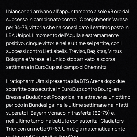
I bianconeri arrivano all’appuntamento a sole 48 ore dal
successo in campionato contro l’Openjobmetis Varese
per 84-78, vittoria che ha consolidato il settimo posto in
LBA Unipol. Il momento dell’Aquila è estremamente
positivo: cinque vittorie nelle ultime sei partite, con i
successi contro Lietkabelis, Treviso, Beşiktaş, Virtus
Bologna e Varese, e l’unico stop arrivato la scorsa
settimana in EuroCup sul campo di Chemnitz.
Il ratiopharm Ulm si presenta alla BTS Arena dopo due
sconfitte consecutive in EuroCup contro Bourg-en-
Bresse e Budućnost Podgorica, ma attraversa un ottimo
periodo in Bundesliga: nelle ultime settimane ha infatti
superato il Bayern Monaco in trasferta (62-79) e,
nell’ultimo turno, ha battuto con autorità i Gladiators
Trier con un netto 97-67. Ulm è già matematicamente
settima nel Gruppo B di EuroCup.