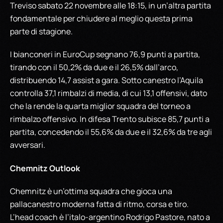
Treviso sabato 22 novembre alle 18:15, in un’altra partita
fondamentale per chiudere al meglio questa prima
parte di stagione.
I bianconeri in EuroCup segnano 76,9 punti a partita,
tirando con il 50,2% da due e il 26,5% dall’arco,
distribuendo 14,7 assist a gara. Sotto canestro l’Aquila
controlla 37,1 rimbalzi di media, di cui 13,1 offensivi, dato
che la rende la quarta miglior squadra del torneo a
rimbalzo offensivo. In difesa Trento subisce 85,7 punti a
partita, concedendo il 55,6% da due e il 32,6% da tre agli
avversari.
Chemnitz Outlook
Chemnitz è un’ottima squadra che gioca una
pallacanestro moderna fatta di ritmo, corsa e tiro.
L’head coach è l’italo-argentino Rodrigo Pastore, nato a