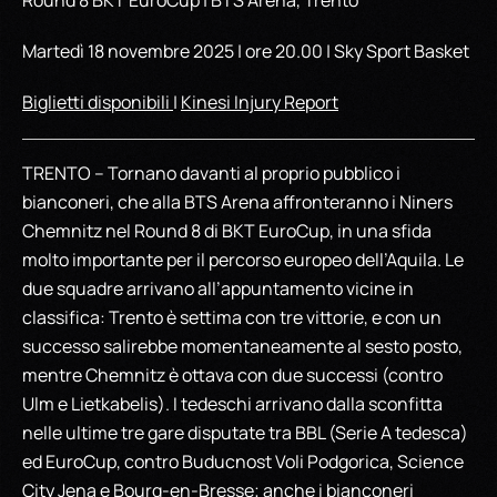
Round 8 BKT EuroCup | BTS Arena, Trento
Martedì 18 novembre 2025 | ore 20.00 | Sky Sport Basket
Biglietti disponibili
|
Kinesi Injury Report
TRENTO – Tornano davanti al proprio pubblico i
bianconeri, che alla BTS Arena affronteranno i Niners
Chemnitz nel Round 8 di BKT EuroCup, in una sfida
molto importante per il percorso europeo dell’Aquila. Le
due squadre arrivano all’appuntamento vicine in
classifica: Trento è settima con tre vittorie, e con un
successo salirebbe momentaneamente al sesto posto,
mentre Chemnitz è ottava con due successi (contro
Ulm e Lietkabelis). I tedeschi arrivano dalla sconfitta
nelle ultime tre gare disputate tra BBL (Serie A tedesca)
ed EuroCup, contro Buducnost Voli Podgorica, Science
City Jena e Bourg-en-Bresse; anche i bianconeri