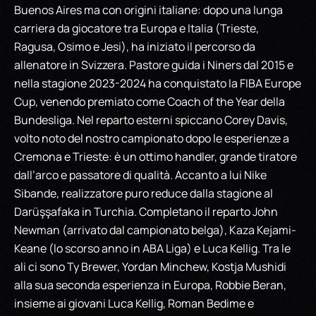
Buenos Aires ma con origini italiane: dopo una lunga
carriera da giocatore tra Europa e Italia (Trieste,
Ragusa, Osimo e Jesi), ha iniziato il percorso da
allenatore in Svizzera. Pastore guida i Niners dal 2015 e
nella stagione 2023-2024 ha conquistato la FIBA Europe
Cup, venendo premiato come Coach of the Year della
Bundesliga. Nel reparto esterni spiccano Corey Davis,
volto noto del nostro campionato dopo le esperienze a
Cremona e Trieste: è un ottimo handler, grande tiratore
dall’arco e passatore di qualità. Accanto a lui Nike
Sibande, realizzatore puro reduce dalla stagione al
Darüşşafaka in Turchia. Completano il reparto John
Newman (arrivato dal campionato belga), Kaza Kejami-
Keane (lo scorso anno in ABA Liga) e Luca Kellig. Tra le
ali ci sono Ty Brewer, Yordan Minchew, Kostja Mushidi
alla sua seconda esperienza in Europa, Robbie Beran,
insieme ai giovani Luca Kellig, Roman Bedime e