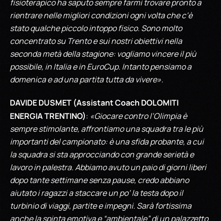
fisioterapico ha saputo sempre farmi trovare pronto a
rientrare nelle migliori condizioni ogni volta che c’è
stato qualche piccolo intoppo fisico. Sono molto
concentrato su Trento e sui nostri obiettivi nella
seconda metà della stagione: vogliamo vincere il più
possibile, in Italia e in EuroCup. Intanto pensiamo a
domenica e ad una partita tutta da vivere».
DAVIDE DUSMET (Assistant Coach DOLOMITI
ENERGIA TRENTINO)
:
«Giocare contro l’Olimpia è
sempre stimolante, affrontiamo una squadra tra le più
importanti del campionato: è una sfida probante, a cui
la squadra si sta approcciando con grande serietà e
lavoro in palestra. Abbiamo avuto un paio di giorni liberi
dopo tante settimane senza pause, credo abbiano
aiutato i ragazzi a staccare un po’ la testa dopo il
turbinio di viaggi, partite e impegni. Sarà fortissima
anche la spinta emotiva e “ambientale” di un palazzetto