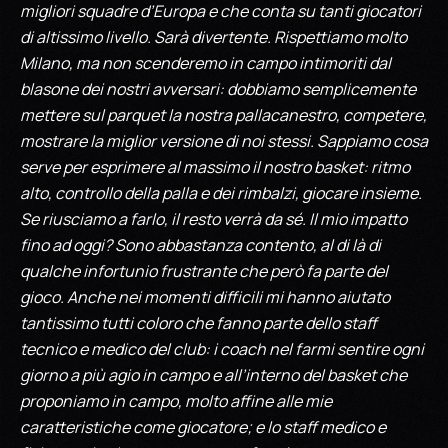
migliori squadre d’Europa e che conta su tanti giocatori
di altissimo livello. Sarà divertente. Rispettiamo molto
Milano, ma non scenderemo in campo intimoriti dal
blasone dei nostri avversari: dobbiamo semplicemente
mettere sul parquet la nostra pallacanestro, competere,
mostrare la miglior versione di noi stessi. Sappiamo cosa
serve per esprimere al massimo il nostro basket: ritmo
alto, controllo della palla e dei rimbalzi, giocare insieme.
Se riusciamo a farlo, il resto verrà da sé. Il mio impatto
fino ad oggi? Sono abbastanza contento, al di là di
qualche infortunio frustrante che però fa parte del
gioco. Anche nei momenti difficili mi hanno aiutato
tantissimo tutti coloro che fanno parte dello staff
tecnico e medico del club: i coach nel farmi sentire ogni
giorno a più agio in campo e all’interno del basket che
proponiamo in campo, molto affine alle mie
caratteristiche come giocatore; e lo staff medico e