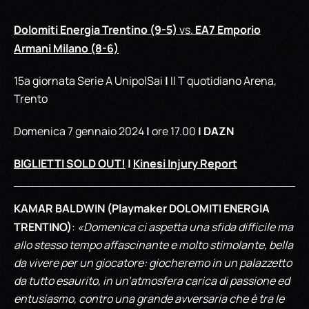
Dolomiti Energia Trentino (9-5)
EA7 Emporio
vs.
Armani Milano (8-6)
|
15a giornata Serie A UnipolSai
Il T quotidiano Arena,
Trento
|
| DAZN
Domenica 7 gennaio 2024
ore 17.00
BIGLIETTI SOLD OUT!
|
Kinesi Injury Report
KAMAR BALDWIN (Playmaker DOLOMITI ENERGIA
TRENTINO)
:
«Domenica ci aspetta una sfida difficile ma
allo stesso tempo affascinante e molto stimolante, bella
da vivere per un giocatore: giocheremo in un palazzetto
da tutto esaurito, in un’atmosfera carica di passione ed
entusiasmo, contro una grande avversaria che è tra le