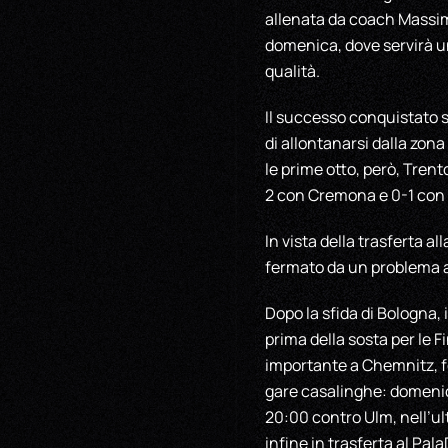
allenata da coach Massimo
domenica, dove servirà u
qualità.
Il successo conquistato s
di allontanarsi dalla zona
le prime otto, però, Tren
2 con Cremona e 0-1 con 
In vista della trasferta a
fermato da un problema al
Dopo la sfida di Bologna,
prima della sosta per le F
importante a Chemnitz, f
gare casalinghe: domenica
20:00 contro Ulm, nell’ul
infine in trasferta al Pa