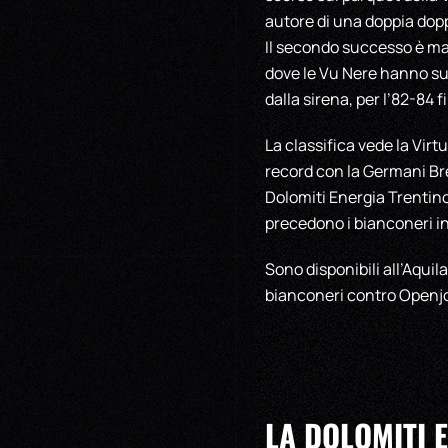
autore di una doppia doppi
Il secondo successo è ma
dove le Vu Nere hanno sup
dalla sirena, per l’82-84 f
La classifica vede la Virt
record con la Germani Bre
Dolomiti Energia Trentino
precedono i bianconeri in 
Sono disponibili all’Aquila
bianconeri contro Openj
LA DOLOMITI 