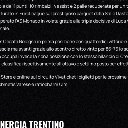
a da 11 punti, 10 rimbalzi, 4 assist e 2 palle recuperate per un t
turato in EuroLeague sul prestigioso parquet della Salle Gast
erato l’AS Monaco in volata grazie alla tripla decisiva di Luca
inale.
us Olidata Bologna in prima posizione con quattordici vittorie e 
scia ma avanti grazie allo scontro diretto vinto per 86-76 lo s
 occupa invece la nona posizione con lo stesso bilancio di Cr
classifica rispettivamente all’ottavo e settimo posto per effett
 Store e online sul circuito Vivaticket i biglietti per le prossim
obmetis Varese e ratiopharm Ulm.
ENERGIA TRENTINO