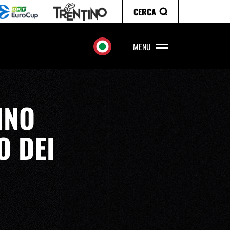
CERCA
MENU
INO
O DEI