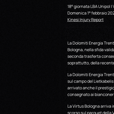
18° giornata LBA Unipol |
Domenica 1° febbraio 2026
Kinesi Injury Report
La Dolomiti Energia Trent
Bologna, nella sfida valid
seconda trasferta consec
soprattutto, della recente
La Dolomiti Energia Trentin
sul campo del Lietkabelis
arrivato anche il prestigi
consegnato ai bianconeri 
La Virtus Bologna arriva 
scorso sul parquet della 