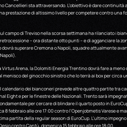
 Cancellieri sta attraversando. L’obiettivo è dare continuità a
na prestazione di altissimo livello per competere contro una 
ul campo di Treviso nella scorsa settimana ha rilanciato i bia
 retrocessione – ora distante otto punti – e di agganciare la zon
to dovrà superare Cremona o Napoli, squadre attualmente avanti
Napoli).
lla Virtus Arena, la Dolomiti Energia Trentino dovrà fare a meno
 menisco del ginocchio sinistro che lo terrà ai box per circa 
 il calendario dei bianconeri prevede altre quattro partite tra
inal Eight e per le finestre delle Nazionali. Trento sarà impegn
ondamentale per cercare di blindare il quarto posto in EuroCu
 8 febbraio alle ore 17:00 contro l’Openjobmetis Varese e mart
tima partita della regular season di EuroCup. L’ultimo impegno
laDesio contro Cantù, domenica 15 febbraio alle ore 18:00.