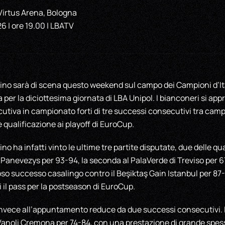
 Virtus Arena, Bologna
 | ore 19.00 | LBATV
ino sarà di scena questo weekend sul campo dei Campioni d’Ital
a per la diciottesima giornata di LBA Unipol. I bianconeri si app
utiva in campionato forti di tre successi consecutivi tra cam
 qualificazione ai playoff di EuroCup.
o ha infatti vinto le ultime tre partite disputate, due delle qual
 Panevezys per 93-94, la seconda al PalaVerde di Treviso per 6
oso successo casalingo contro il Beşiktaş Gain Istanbul per 87-
il pass per la postseason di EuroCup.
invece all’appuntamento reduce da due successi consecutivi. Il
Vanoli Cremona per 74-84, con una prestazione di grande spess