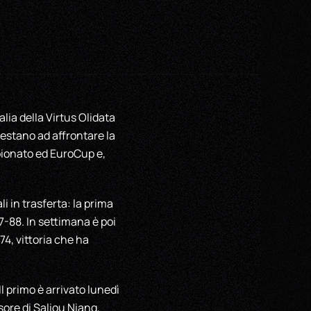
ia della Virtus Olidata
restano ad affrontare la
pionato ed EuroCup e,
i in trasferta: la prima
7-88. In settimana è poi
74, vittoria che ha
 primo è arrivato lunedì
ore di Saliou Niang,