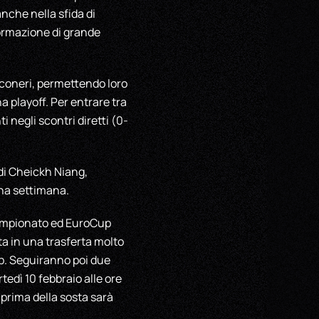
nche nella sfida di
formazione di grande
nconeri, permettendo loro
a playoff. Per entrare tra
 negli scontri diretti (0-
 di Cheickh Niang,
una settimana.
 campionato ed EuroCup
ata in una trasferta molto
p. Seguiranno poi due
edì 10 febbraio alle ore
 prima della sosta sarà