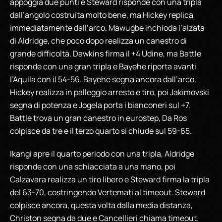
appoggia due punti e Steward risponde con una tripla
dall’angolo costruita molto bene, ma Hickey replica
immediatamente dall’arco. Mawugbe inchioda l’alzata
di Aldridge, che poco dopo realizza un canestro di
grande difficoltà. Dawkins firma il +4 Udine, ma Battle
risponde con una gran tripla e Bayehe riporta avanti
l’Aquila con il 54-56. Bayehe segna ancora dall’arco,
Hickey realizza in palleggio arresto e tiro, poi Jakimovski
segna di potenza e Jogela porta i bianconeri sul +7.
Battle trova un gran canestro in eurostep, Da Ros
colpisce da tre e il terzo quarto si chiude sul 59-65.
Ikangi apre il quarto periodo con una tripla, Aldridge
risponde con una schiacciata a una mano, poi
Calzavara realizza un tiro libero e Steward firma la tripla
del 63-70, costringendo Vertemati al timeout. Steward
colpisce ancora, questa volta dalla media distanza,
Christon segna da due e Cancellieri chiama timeout.