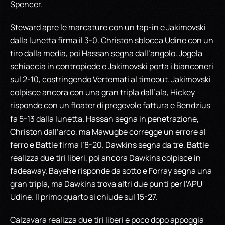
Spencer.
Steward apre le marcature con un tap-in e Jakimovski
dalla lunetta firma il 3-0. Christon sblocca Udine con un
tiro dalla media, poi Hassan segna dall’angolo. Jogela
schiaccia in contropiede e Jakimovski porta i bianconeri
sul 2-10, costringendo Vertemati al timeout. Jakimovski
colpisce ancora con una gran tripla dall’ala, Hickey
risponde con un floater di pregevole fattura e Bendzius
fa 5-13 dalla lunetta. Hassan segna in penetrazione,
Christon dall’arco, ma Mawugbe corregge un errore al
ferro e Battle firma l’8-20. Dawkins segna da tre, Battle
realizza due tiri liberi, poi ancora Dawkins colpisce in
fadeaway. Bayehe risponde da sotto e Forray segna una
gran tripla, ma Dawkins trova altri due punti per l’APU
Udine. Il primo quarto si chiude sul 15-27.
Calzavara realizza due tiri liberi e poco dopo appoggia