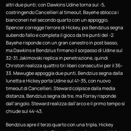
altri due punti; con Dawkins Udine torna sul -5,
costringendo Cancellieri al timeout. Bayehe sblocca i
bianconeri nel secondo quarto con un appoggio,
Spencer corregge l’errore di Hickey, poi Bendzius segna
subendo fallo e completa il gioco da tre punti del -2.
Bayehe risponde con un gran canestro in post basso,
ma Dawkins e Bendzius firmano il sorpasso di Udine sul
32-31. Jakimovski replica in penetrazione, quindi
Christon realizza quattro tiri liberi consecutivi per il 36-
33. Mawugbe appoggia due punti, Bendzius segna dalla
lunetta e Hickey porta Udine sul 41-35, con nuovo
timeout di Cancellieri. Steward colpisce dalla media
distanza, Bendzius segna da tre, ma Forray risponde
dall’angolo. Steward realizza dall’arco e il primo tempo si
chiude sul 44-43.
Bendzius apre il terzo quarto con una tripla, Hickey