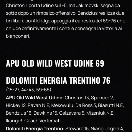
Christon riporta Udine sul -5, ma Jakimovski segna da
sotto dopo un rimbalzo offensivo. Bendzius realizza due
tiri liberi, poi Aldridge appoggia il canestro del 69-76 che
chiude definitivamente i conti e consegna la vittoria ai
bianconeri.
APU OLD WILD WEST UDINE 69
DOLOMITI ENERGIA TRENTINO 76
(15-27, 44-43; 59-65)
APU Old Wild West Udine
: Christon 13, Spencer 2,
Hickey 12, Pavan N.E, Mekowulu, Da Ross 3, Biasutti N.E,
Bendzius 16, Dawkins 15, Calzavara 5, Mizeniuk N.E,
Ikangi 3. Coach Vertemati.
Dolomiti Energia Trentino
: Steward 15, Niang, Jogela 4,