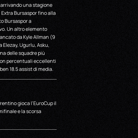
, arrivando una stagione
 Extra Bursaspor fino alla
to Bursaspor a
vo. Un altro elemento
iancato da Kyle Allman (9
a Elezay, Ugurlu, Asku,
una delle squadre più
 con percentuali eccellenti
en 18.5 assist di media.
rentino gioca l’EuroCup il
mifinale e la scorsa