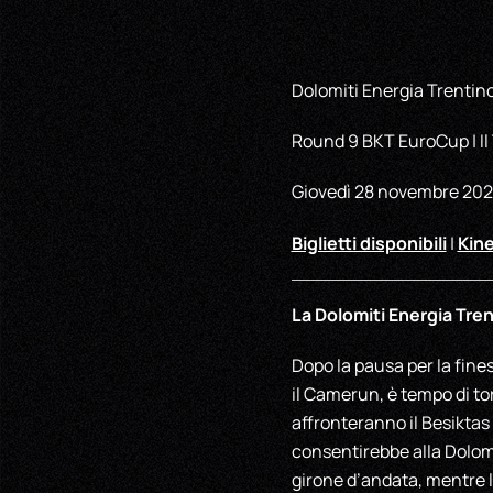
Dolomiti Energia Trentino
Round 9 BKT EuroCup | Il
Giovedì 28 novembre 2024
Biglietti disponibili
Kine
|
La Dolomiti Energia Tre
Dopo la pausa per la fine
il Camerun, è tempo di to
affronteranno il Besiktas
consentirebbe alla Dolomi
girone d’andata, mentre l