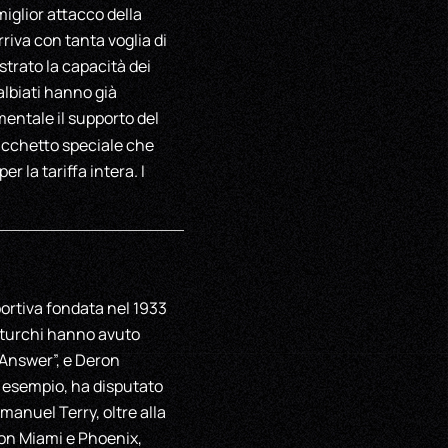
iglior attacco della
riva con tanta voglia di
trato la capacità dei
Galbiati hanno già
mentale il supporto del
acchetto speciale che
r la tariffa intera. I
portiva fondata nel 1933
 i turchi hanno avuto
e Answer”, e Deron
d esempio, ha disputato
anuel Terry, oltre alla
con Miami e Phoenix,