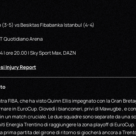
 (3-5) vs Besiktas Fibabanka Istanbul (4-4)
 T Quotidiano Arena
 | ore 20.00 | Sky Sport Max, DAZN
si Injury Report
nto
stra FIBA, che ha visto Quinn Ellis impegnato con la Gran Bre
rnare in EuroCup. Giovedì i bianconeri, privi di Mawugbe , e con
 in un match cruciale. Le due squadre sono separate da una sol
ti Energia Trentino di raggiungere la zona playoff di EuroCup.
a prima partita del girone di ritorno si giocherà ancora a Tren