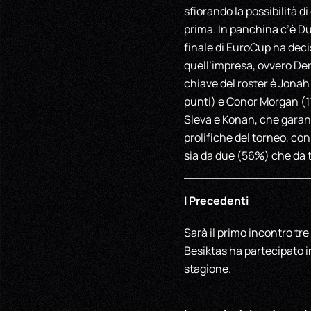
sfiorando la possibilità 
prima. In panchina c’è Du
finale di EuroCup ha deci
quell’impresa, ovvero De
chiave del roster è Jona
punti) e Conor Morgan (11 
Sleva e Konan, che garant
prolifiche del torneo, con
sia da due (56%) che da t
I Precedenti
Sarà il primo incontro tr
Besiktas ha partecipato in
stagione.