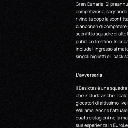
Gran Canaria. Si preannun
competizione, segnando un
rivincita dopo la sconfit
bianconeri di competere 
sconfitto squadre di alto 
pubblico trentino. In occa
include l’ingresso ai matc
singoli biglietti e il pack
L’avversaria
Il Besiktas è una squadra
che include anche il calci
giocatori di altissimo liv
Williams. Anche l’attual
quattro stagioni nella m
sua esperienza in EuroLe