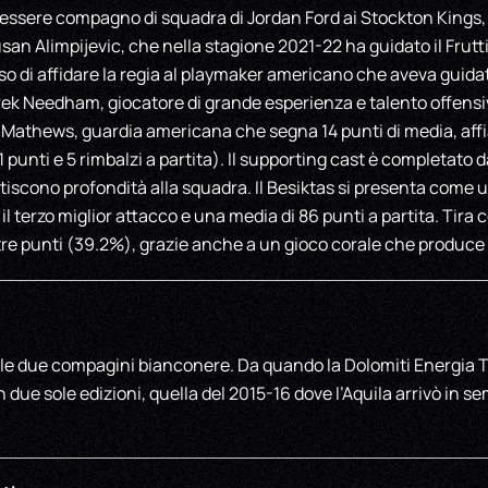
di essere compagno di squadra di Jordan Ford ai Stockton Kings
san Alimpijevic, che nella stagione 2021-22 ha guidato il Frutti
so di affidare la regia al playmaker americano che aveva guida
rek Needham, giocatore di grande esperienza e talento offensi
h Mathews, guardia americana che segna 14 punti di media, aff
punti e 5 rimbalzi a partita). Il supporting cast è completato d
iscono profondità alla squadra. Il Besiktas si presenta come 
 il terzo miglior attacco e una media di 86 punti a partita. Tira
re punti (39.2%), grazie anche a un gioco corale che produce b
e le due compagini bianconere. Da quando la Dolomiti Energia T
 due sole edizioni, quella del 2015-16 dove l’Aquila arrivò in se