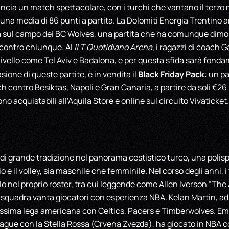
cia un match spettacolare, con i turchi che vantano il terzo m
a media di 86 punti a partita. La Dolomiti Energia Trentino ar
ta sul campo dei BC Wolves, una partita che ha comunque dimos
contro chiunque. Al
Il T Quotidiano Arena
, i ragazzi di coach 
livello come Tel Aviv e Badalona, e per questa sfida sarà fonda
Black Friday Pack
sione di queste partite, è in vendita il
: un p
h contro Besiktas, Napoli e Gran Canaria, a partire da soli €26 pe
 sono acquistabili all’Aquila Store e online sul circuito Vivaticket.
 di grande tradizione nel panorama cestistico turco, una polis
o e il volley, sia maschile che femminile. Nel corso degli anni,
ello nel proprio roster, tra cui leggende come Allen Iverson “Th
e squadra vanta giocatori con esperienza NBA. Kelan Martin, a
assima lega americana con Celtics, Pacers e Timberwolves. Emm
ague con la Stella Rossa (Crvena Zvezda), ha giocato in NBA 