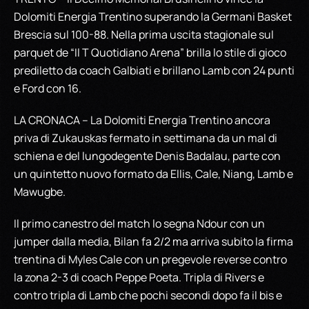
Dolomiti Energia Trentino superando la Germani Basket
Brescia sul 100-88. Nella prima uscita stagionale sul
parquet de “Il T Quotidiano Arena” brilla lo stile di gioco
prediletto da coach Galbiati e brillano Lamb con 24 punti
e Ford con 16.
LA CRONACA – La Dolomiti Energia Trentino ancora
priva di Zukauskas fermato in settimana da un mal di
schiena e del lungodegente Denis Badalau, parte con
un quintetto nuovo formato da Ellis, Cale, Niang, Lamb e
Mawugbe.
Il primo canestro del match lo segna Ndour con un
jumper dalla media, Bilan fa 2/2 ma arriva subito la firma
trentina di Myles Cale con un pregevole reverse contro
la zona 2-3 di coach Peppe Poeta. Tripla di Rivers e
contro tripla di Lamb che pochi secondi dopo fa il bis e