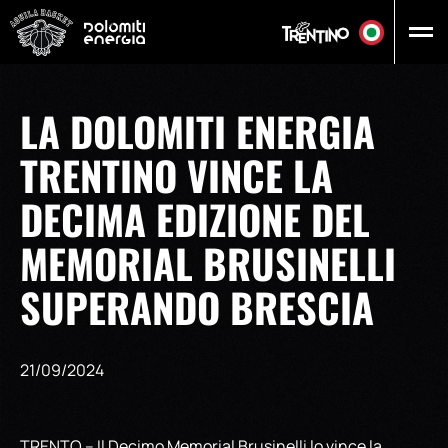
Vai al contenuto principale
LA DOLOMITI ENERGIA
TRENTINO VINCE LA
DECIMA EDIZIONE DEL
MEMORIAL BRUSINELLI
SUPERANDO BRESCIA
21/09/2024
TRENTO – Il Decimo Memorial Brusinelli lo vince la