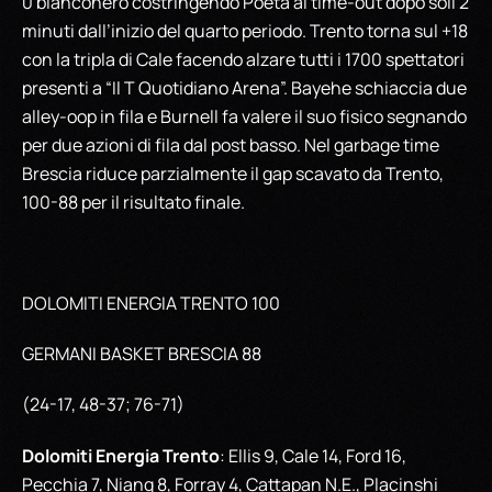
0 bianconero costringendo Poeta al time-out dopo soli 2
minuti dall’inizio del quarto periodo. Trento torna sul +18
con la tripla di Cale facendo alzare tutti i 1700 spettatori
presenti a “Il T Quotidiano Arena”. Bayehe schiaccia due
alley-oop in fila e Burnell fa valere il suo fisico segnando
per due azioni di fila dal post basso. Nel garbage time
Brescia riduce parzialmente il gap scavato da Trento,
100-88 per il risultato finale.
DOLOMITI ENERGIA TRENTO 100
GERMANI BASKET BRESCIA 88
(24-17, 48-37; 76-71)
Dolomiti Energia Trento
: Ellis 9, Cale 14, Ford 16,
Pecchia 7, Niang 8, Forray 4, Cattapan N.E., Placinshi