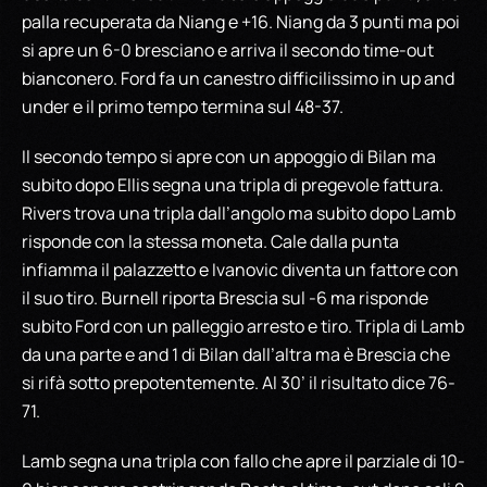
palla recuperata da Niang e +16. Niang da 3 punti ma poi
si apre un 6-0 bresciano e arriva il secondo time-out
bianconero. Ford fa un canestro difficilissimo in up and
under e il primo tempo termina sul 48-37.
Il secondo tempo si apre con un appoggio di Bilan ma
subito dopo Ellis segna una tripla di pregevole fattura.
Rivers trova una tripla dall’angolo ma subito dopo Lamb
risponde con la stessa moneta. Cale dalla punta
infiamma il palazzetto e Ivanovic diventa un fattore con
il suo tiro. Burnell riporta Brescia sul -6 ma risponde
subito Ford con un palleggio arresto e tiro. Tripla di Lamb
da una parte e and 1 di Bilan dall’altra ma è Brescia che
si rifà sotto prepotentemente. Al 30’ il risultato dice 76-
71.
Lamb segna una tripla con fallo che apre il parziale di 10-