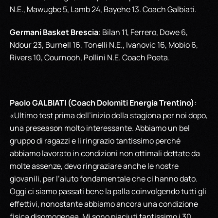
N.E., Mawugbe 5, Lamb 24, Bayehe 13. Coach Galbiati.
Germani Basket Brescia
: Bilan 11, Ferrero, Dowe 6,
Ndour 23, Burnell 16, Tonelli N.E., Ivanovic 16, Mobio 6,
Rivers 10, Cournooh, Pollini N.E. Coach Poeta.
Paolo GALBIATI (Coach Dolomiti Energia Trentino)
:
«Ultimo test prima dell’inizio della stagiona per noi dopo,
una preseason molto interessante. Abbiamo un bel
gruppo di ragazzi e li ringrazio tantissimo perché
abbiamo lavorato in condizioni non ottimali dettate da
molte assenze, devo ringraziare anche le nostre
giovanili, per l’aiuto fondamentale che ci hanno dato.
Oggi ci siamo passati bene la palla coinvolgendo tutti gli
effettivi, nonostante abbiamo ancora una condizione
fisica disomogenea. Mi sono piaciuti tantissimo i 30