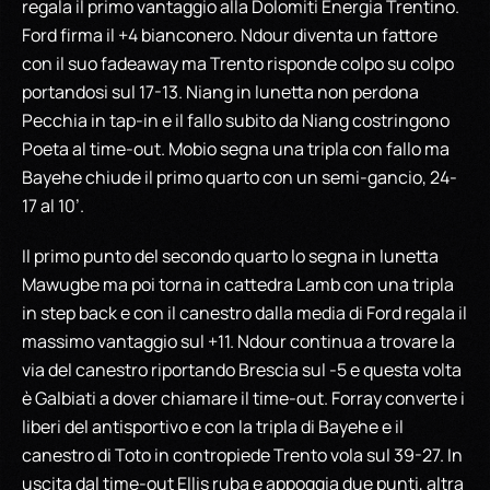
regala il primo vantaggio alla Dolomiti Energia Trentino.
Ford firma il +4 bianconero. Ndour diventa un fattore
con il suo fadeaway ma Trento risponde colpo su colpo
portandosi sul 17-13. Niang in lunetta non perdona
Pecchia in tap-in e il fallo subito da Niang costringono
Poeta al time-out. Mobio segna una tripla con fallo ma
Bayehe chiude il primo quarto con un semi-gancio, 24-
17 al 10’.
Il primo punto del secondo quarto lo segna in lunetta
Mawugbe ma poi torna in cattedra Lamb con una tripla
in step back e con il canestro dalla media di Ford regala il
massimo vantaggio sul +11. Ndour continua a trovare la
via del canestro riportando Brescia sul -5 e questa volta
è Galbiati a dover chiamare il time-out. Forray converte i
liberi del antisportivo e con la tripla di Bayehe e il
canestro di Toto in contropiede Trento vola sul 39-27. In
uscita dal time-out Ellis ruba e appoggia due punti, altra