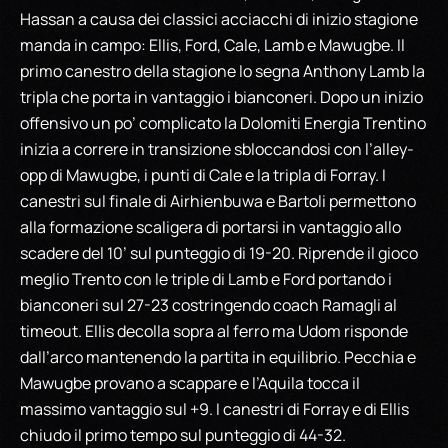
Hassan a causa dei classici acciacchi di inizio stagione
manda in campo: Ellis, Ford, Cale, Lamb e Mawugbe. Il
primo canestro della stagione lo segna Anthony Lamb la
tripla che porta in vantaggio i bianconeri. Dopo un inizio
offensivo un po’ complicato la Dolomiti Energia Trentino
inizia a correre in transizione sbloccandosi con l’alley-
opp di Mawugbe, i punti di Cale e la tripla di Forray. I
canestri sul finale di Airhienbuwa e Bartoli permettono
alla formazione scaligera di portarsi in vantaggio allo
scadere del 10’ sul punteggio di 19-20. Riprende il gioco
meglio Trento con le triple di Lamb e Ford portando i
bianconeri sul 27-23 costringendo coach Ramagli al
timeout. Ellis decolla sopra al ferro ma Udom risponde
dall’arco mantenendo la partita in equilibrio. Pecchia e
Mawugbe provano a scappare e l’Aquila tocca il
massimo vantaggio sul +9. I canestri di Forray e di Ellis
chiudo il primo tempo sul punteggio di 44-32.