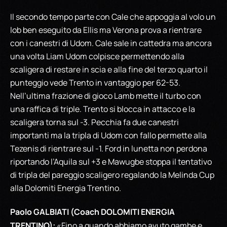
Il secondo tempo parte con Cale che appoggia al volo un
lob ben eseguito da Ellis ma Verona prova a rientrare
con i canestri di Udom. Cale sale in cattedra ma ancora
una volta Liam Udom colpisce permettendo alla
scaligera di restare in scia e alla fine del terzo quarto il
punteggio vede Trento in vantaggio per 62-53.
Nell’ultima frazione di gioco Lamb mette il turbo con
una raffica di triple. Trento si blocca in attacco e la
scaligera torna sul -3. Pecchia fa due canestri
importanti ma la tripla di Udom con fallo permette alla
Tezenis di rientrare sul -1. Ford in lunetta non perdona
riportando l’Aquila sul +3 e Mawugbe stoppa il tentativo
di tripla del pareggio scaligero regalando la Melinda Cup
alla Dolomiti Energia Trentino.
Paolo GALBIATI (Coach DOLOMITI ENERGIA
TRENTINO):
«Fino a quando abbiamo avuto gambe e