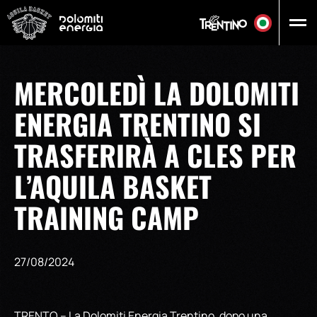
Vai al contenuto principale
MERCOLEDÌ LA DOLOMITI
ENERGIA TRENTINO SI
TRASFERIRÀ A CLES PER
L’AQUILA BASKET
TRAINING CAMP
27/08/2024
TRENTO – La Dolomiti Energia Trentino, dopo una