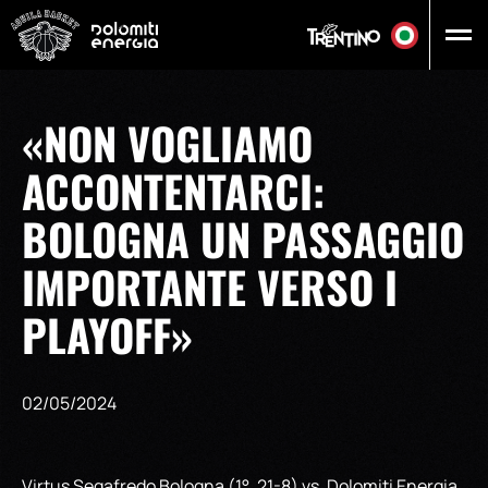
Vai al contenuto principale
«NON VOGLIAMO
ACCONTENTARCI:
BOLOGNA UN PASSAGGIO
IMPORTANTE VERSO I
PLAYOFF»
02/05/2024
Virtus Segafredo Bologna (1°, 21-8) vs. Dolomiti Energia