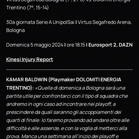
Trentino (7°, 15-14)
|
30a giornata Serie A UnipolSai
Virtus Segafredo Arena,
Bologna
|
| Eurosport 2, DAZN
Domenica 5 maggio 2024
ore 18.15
Kinesi Injury Report
KAMAR BALDWIN (Playmaker DOLOMITI ENERGIA
TRENTINO):
«Quella di domenica a Bologna sarà una
partita utile per confrontarci con il tipo di squadra che
andremo in ogni caso ad incontrare nei playoff, a
prescindere da quali saranno gli accoppiamenti dei
quarti di finale: lo faremo provando ad andare oltre alle
difficoltà e alle assenze, e con la voglia di metterci alla
prova. Manca una settimana all’inizio dei playoff e