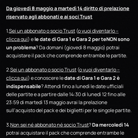
Da giovedì 8 maggio a martedì 14 diritto di prelazione
riservato agli abbonati e ai soci Trust
1.
Sei un abbonato o socio Trust
(
o vuoi diventarlo –
le date di Gara 1 e Gara 2 per te
NON sono
clicca qui
) e
un problema
? Da domani (giovedì 8 maggio) potrai
acquistare il pack che comprende entrambe le partite.
2.
Sei un abbonato o socio Trust
(
o vuoi diventarlo –
date di Gara 1 e Gara 2 è
clicca qui
) e conoscere le
indispensabile
? Attendi fino a lunedì le date ufficiali
delle partite e a partire dalle 14:30 di lunedì 12 fino alle
23:59 di martedì 13 maggio avrai la prelazione
sull’acquisto del pack e dei biglietti per le singole partite.
Da mercoledì 14
3.
Non sei né abbonato né socio Trust
?
potrai acquistare il pack che comprende entrambe le