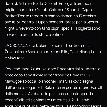
due e 3/4 da tre. Per la Dolomiti Energia Trentino, il
miglior marcatore è stato Cale con 13 punti. L’Aquila
Basket Trento tornerà in campo domenica 13 ottobre
alle 16:30 contro la Openjobmetis Varese per la Sports
Night, un evento con tanti ospiti speciali. I biglietti sono
in vendita presso lo store e online.
LA CRONACA – La Dolomiti Energia Trentino senza
Žukauskas e Badalau parte con: Ellis, Cale, Niang, Lamb
e Mawugbe.
L’ex Utah Jazz, Azubuike, apre l’incontro dalla lunetta, e
poco dopo Tanaskovic in contropiede firma lo 0-3.
Mawugbe sblocca i bianconeri, ma Slaskovic segna
dall’angolo, seguito da Sulaimon in penetrazione, Ferrell
dalla media e Azubuike in post basso, costringendo
coach Galbiati a chiamare timeout sul 2-11. Lamb
aggiunge punti in lunetta per l’Aquila e poco dopo segna