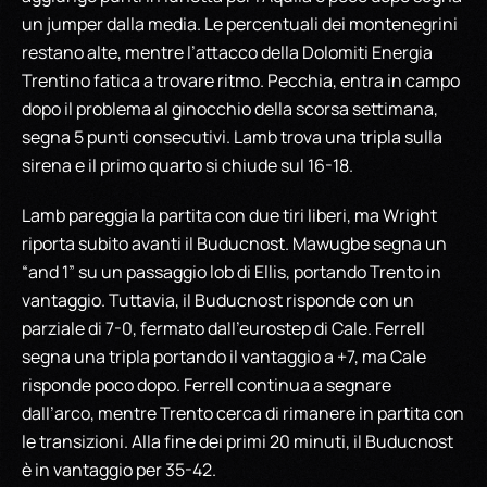
un jumper dalla media. Le percentuali dei montenegrini
restano alte, mentre l’attacco della Dolomiti Energia
Trentino fatica a trovare ritmo. Pecchia, entra in campo
dopo il problema al ginocchio della scorsa settimana,
segna 5 punti consecutivi. Lamb trova una tripla sulla
sirena e il primo quarto si chiude sul 16-18.
Lamb pareggia la partita con due tiri liberi, ma Wright
riporta subito avanti il Buducnost. Mawugbe segna un
“and 1” su un passaggio lob di Ellis, portando Trento in
vantaggio. Tuttavia, il Buducnost risponde con un
parziale di 7-0, fermato dall’eurostep di Cale. Ferrell
segna una tripla portando il vantaggio a +7, ma Cale
risponde poco dopo. Ferrell continua a segnare
dall’arco, mentre Trento cerca di rimanere in partita con
le transizioni. Alla fine dei primi 20 minuti, il Buducnost
è in vantaggio per 35-42.