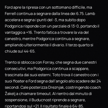
Ford apre la ripresa con un sottomano difficile, ma
Ferrell continua a segnare dalla linea dei 6.75. Lamb
accelera e segna i punti del -3, ma subito dopo
Podgorica risponde con un parziale di 13-0, portando il
vantaggio a +16. Trento fatica a trovare la via del
canestro, mentre Podgorica continua a segnare,
ampliando ulteriormente il divario. Il terzo quarto si
chiude sul 44-65.
Trento si sblocca con Forray, che segna due canestri
consecutivi, ma Podgorica continua a scappare,
trascinata dai suoi esterni. Toto trova il canestro con i
suoi floater e Ford segna dall’angolo allo scadere dei 24
secondi. Cale posterizza Dreznjak, costringendo coach
Žakelj a chiamare timeout. Al rientro dal minuto di
sospensione, il Buducnost riprende a segnare,
riportandosi sul +21. Il risultato finale è 64-85.