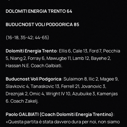
DOLOMITI ENERGIA TRENTO 64
BUDUCNOST VOLI PODGORICA 85
(16-18, 35-42; 44-65)
Dolomiti Energia Trento
: Ellis 6, Cale 13, Ford 7, Pecchia
5, Niang 2, Forray 6, Mawugbe 11, Lamb 12, Bayehe 2,
Hassan N.E. Coach Galbiati.
Buducnost Voli Podgorica
: Sulaimon 8, Ilic 2, Magee 9,
Slavkovic 4, Tanaskovic 13, Ferrell 21, Jovanovic 3,
Dreznjak 2, Omic 4, Wright IV 10, Azubuike 3, Kamenjas
6. Coach Zakelj.
Paolo GALBIATI (Coach Dolomiti Energia Trentino)
:
«Questa partita è stata davvero dura per noi, non siamo