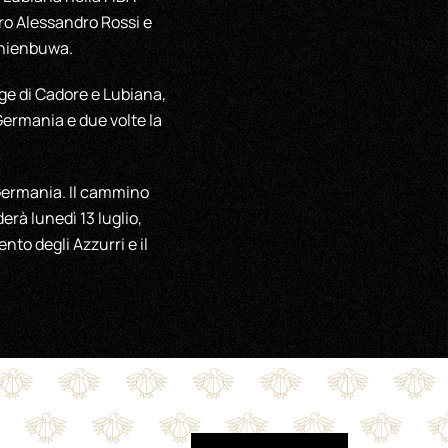
ro Alessandro Rossi e
rhienbuwa.
egge di Cadore e Lubiana,
Germania e due volte la
a Germania. Il cammino
erà lunedì 13 luglio,
nto degli Azzurri e il