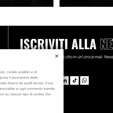
ISCRIVITI ALLA
NE
Partite, progetti, storie: tutto in un’unica mail. N
so, cookie analitici e di
mporta il permanere delle
e diversi da quelli tecnici. Il tuo
 revocabile in ogni momento tramite
oni su ciascun tipo di cookie che