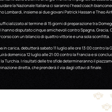
uidare la Nazionale Italiana ci saranno l’head coach biancone
no Lombardi, insieme ai due giovani Patrick Hassan e Theo Ai
to ufficializzato al termine di 15 giorni di preparazione tra Dom
rri hanno disputato cinque amichevoli contro Spagna, Grecia, 
corso con un bilancio di quattro vittorie e una sola sconfitta.
a in carica, debutterà sabato 11 luglio alle ore 13:00 contro l
uirà domenica 12 luglio alle 21:00 contro la Francia e si conclud
la Turchia. I risultati delle tre sfide determineranno il piazzame
inazione diretta, che prenderà il via dagli ottavi di finale.