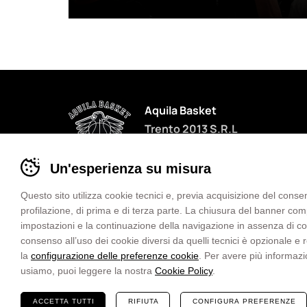
Aquila Basket
Trento 2013 S.R.L
P.IVA 02125690228
Banner
Un'esperienza su misura
cookie
sito
Questo sito utilizza cookie tecnici e, previa acquisizione del consen
Aquila
profilazione, di prima e di terza parte. La chiusura del banner co
Privacy
Cookies
Preferenze cookie
Basket
impostazioni e la continuazione della navigazione in assenza di cooki
Informativa Diritto d’Autore
Trento
consenso all’uso dei cookie diversi da quelli tecnici è opzionale e
Whistleblowing
-
la
configurazione delle preferenze cookie
. Per avere più informazi
Termini e condizioni
Impostare
usiamo, puoi leggere la nostra
Cookie Policy
.
Dichiarazione di accessibilità
le
Website
MADE IN CIMA
preferenze
ACCETTA TUTTI
RIFIUTA
CONFIGURA PREFERENZE