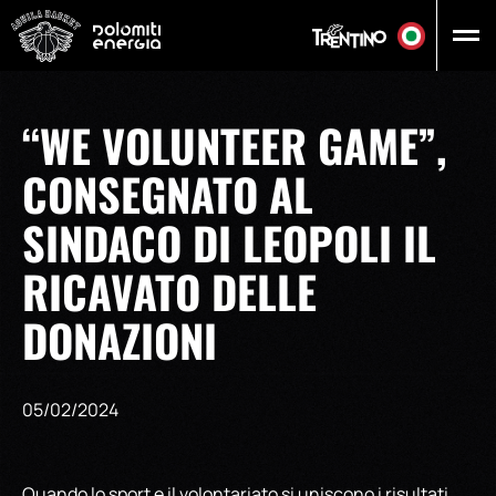
Vai al contenuto principale
“WE VOLUNTEER GAME”,
CONSEGNATO AL
SINDACO DI LEOPOLI IL
RICAVATO DELLE
DONAZIONI
05/02/2024
Quando lo sport e il volontariato si uniscono i risultati