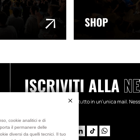
SHOP
ISCRIVITI ALLA
NE
Partite, progetti, storie: tutto in un’unica mail. N
so, cookie analitici e di
mporta il permanere delle
e diversi da quelli tecnici. Il tuo