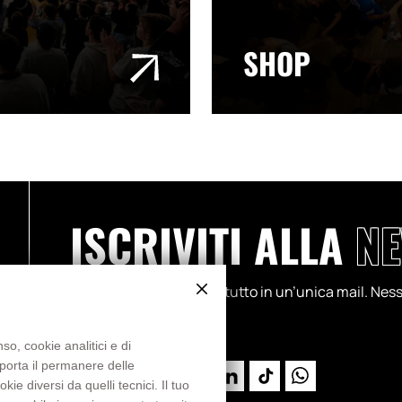
SHOP
ISCRIVITI ALLA
NE
Partite, progetti, storie: tutto in un’unica mail. N
so, cookie analitici e di
mporta il permanere delle
e diversi da quelli tecnici. Il tuo