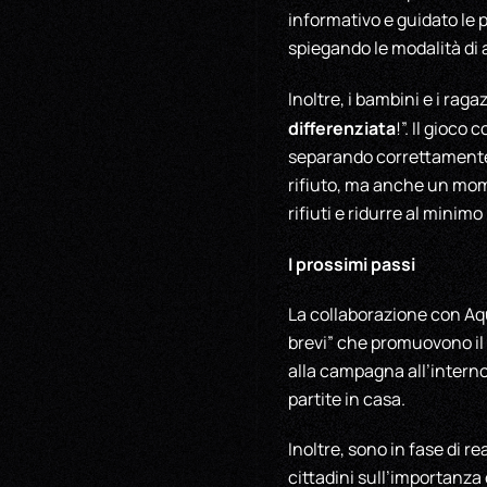
informativo e guidato le 
spiegando le modalità di
Inoltre, i bambini e i rag
differenziata
!”. Il gioco
separando correttamente l
rifiuto, ma anche un mome
rifiuti e ridurre al minimo i
I prossimi passi
La collaborazione con Aqu
brevi” che promuovono il p
alla campagna all’interno
partite in casa.
Inoltre, sono in fase di re
cittadini sull’importanza d