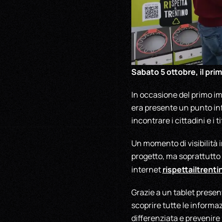
Sabato 5 ottobre, il pri
In occasione del primo im
era presente un punto in
incontrare i cittadini e i t
Un momento di visibilità 
progetto, ma soprattutto p
rispettailtrenti
internet
Grazie a un tablet presente
scoprire tutte le informaz
differenziata e prevenire l