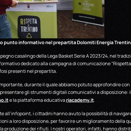
mo punto informativo nel prepartita Dolomiti Energia Trenti
pegno casalingo della Lega Basket Serie A 2023/24, nel tradizi
formativo dedicato alla campagna di comunicazione “Rispetta i
ifosi presenti nel prepartita.
importante, durante il quale abbiamo potuto approfondire con i p
resentare gli strumenti digitali comunicativi a disposizione: il
no.it
riacademy.it
e la piattaforma educativa
.
 all’infopoint, i cittadini hanno avuto la possibilità di navigare
ioni a loro disposizione, per favorire un miglioramento della qu
a produzione dei rifiuti. I nostri operatori, infatti, hanno distri