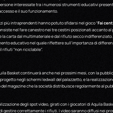
persone interessate tra i numerosi strumenti educativi present
 accesso e il suo funzionamento.
Fai cent
azzi più intraprendenti hanno potuto sfidarsi nel gioco “
 consiste nel fare canestro nei tre cestini posizionati accanto a
a carta dal multimateriale e dal rifiuto secco indifferenziato. 
nto educativo nel quale riflettere sull’importanza di differe
l rifiuti “non riciclabile”.
ila Basket continuerà anche nei prossimi mesi, con la pubblic
rogetto negli schermi ledwall del palazzetto, e la realizzazione
 del magazine che la società distribuisce regolarmente al pub
alizzazione degli spot video, girati con i giocatori di Aquila Baske
i gestire correttamente i rifiuti. I video saranno diffusi nei pro