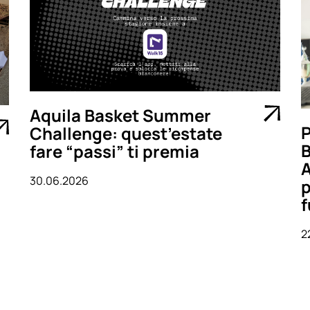
Aquila Basket Summer
P
Challenge: quest’estate
B
fare “passi” ti premia
A
30.06.2026
p
f
2